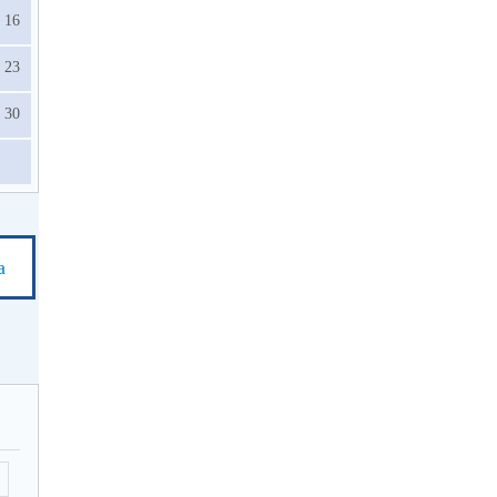
16
23
30
а