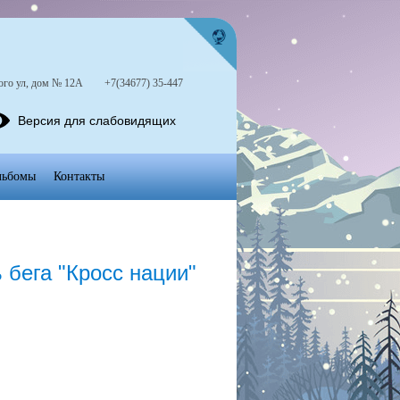
ого ул, дом № 12А
+7(34677) 35-447
Версия для слабовидящих
льбомы
Контакты
 бега "Кросс нации"