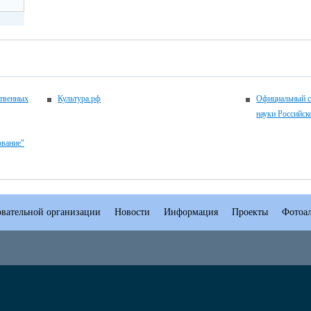
ственных
Культура.рф
Официальный с
науки Российск
ование"
овательной организации
Новости
Информация
Проекты
Фотоа