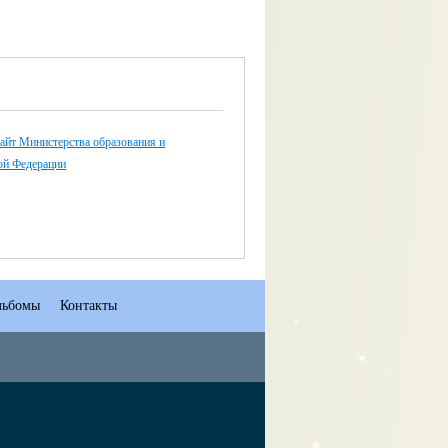
айт Министерства образования и
ой Федерации
льбомы
Контакты